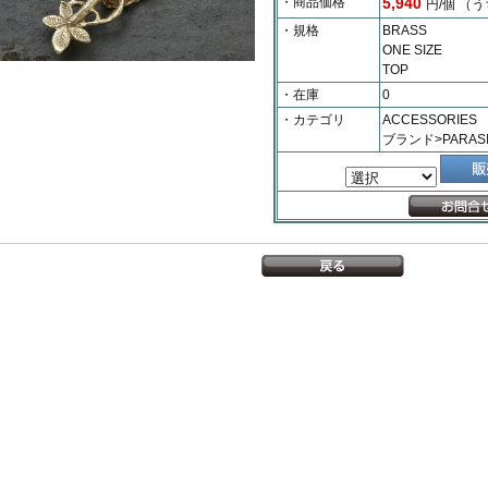
・商品価格
5,940
円/個
（う
・規格
BRASS
ONE SIZE
TOP
・在庫
0
・カテゴリ
ACCESSORIES
ブランド>PARASI