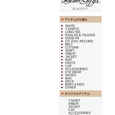
SKATE
T-SHIRTS
LONG TEE
RAGLAN & 7SLEAVE
HOOD PK
CD ,DVD, RECORD
BELT
CUTSAW
SHIRT
SWEAT
JACKET
KNIT
PANTS
CAP
ACCESSORIES
EYE WEAR
SHOES
BAG
DECK
BABY & KIDS
OTHER
T-SHIRT
SWEAT
JACKET
CAP
ACCESSORIES