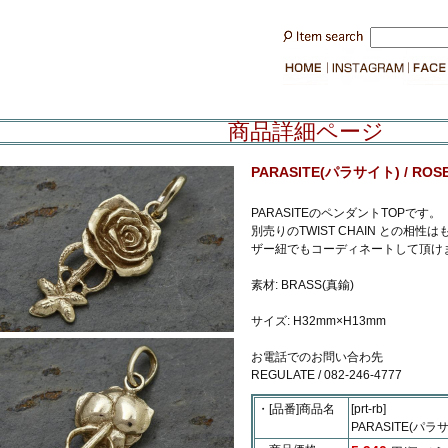
商品詳細ページ
PARASITE(パラサイト) / ROSE 
PARASITEのペンダントTOPです。
別売りのTWIST CHAIN との相
ザー紐でもコーディネートして頂け
素材: BRASS(真鍮)
サイズ: H32mm×H13mm
お電話でのお問い合わ先
REGULATE / 082-246-4777
・[品番]商品名
[prt-rb]
PARASITE(パラサイ