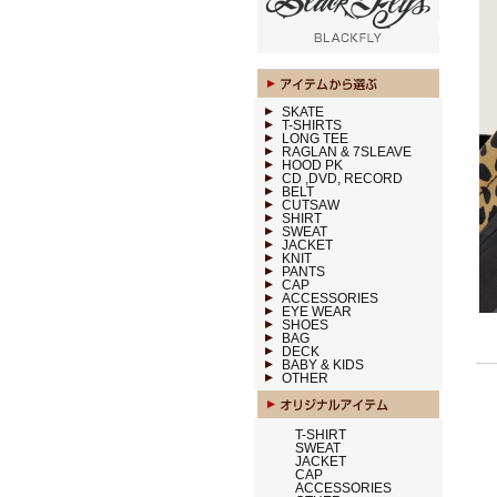
SKATE
T-SHIRTS
LONG TEE
RAGLAN & 7SLEAVE
HOOD PK
CD ,DVD, RECORD
BELT
CUTSAW
SHIRT
SWEAT
JACKET
KNIT
PANTS
CAP
ACCESSORIES
EYE WEAR
SHOES
BAG
DECK
BABY & KIDS
OTHER
T-SHIRT
SWEAT
JACKET
CAP
ACCESSORIES