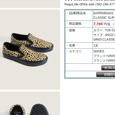
ReguLAte off the wall / 082-246-477
・[品番]商品名
[vn000d6yezi]
CLASSIC SLIP
・商品価格
7,700
円/足
（
・規格
カラー : Y2K DA
サイズ : 4H(22.
VANS CLASSI
・在庫
1足
・カテゴリ
SHOES
ブランド>VAN
ブランド>VANS>