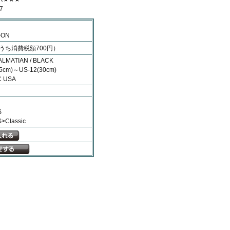
7
-ON
うち消費税額700円）
LMATIAN / BLACK
5cm)～US-12(30cm)
C USA
S
Classic