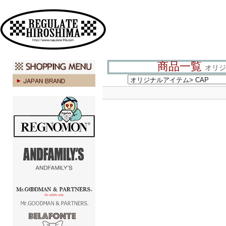
広島 ファッション ストリート
商品一覧
オリジ